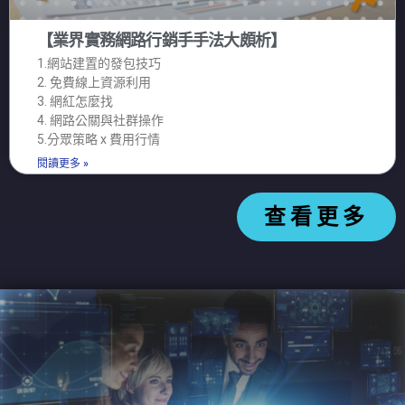
【業界實務網路行銷手手法大頗析】
1.網站建置的發包技巧
2. 免費線上資源利用
3. 網紅怎麼找
4. 網路公關與社群操作
5.分眾策略 x 費用行情
閱讀更多 »
查看更多