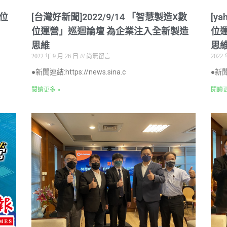
數位
[台灣好新聞]2022/9/14 「智慧製造X數
[y
位運營」巡迴論壇 為企業注入全新製造
位
思維
思
2022 年 9 月 26 日
尚無留言
2022 
●新聞連結:https://news.sina.c
●新聞連
閱讀更多 »
閱讀更