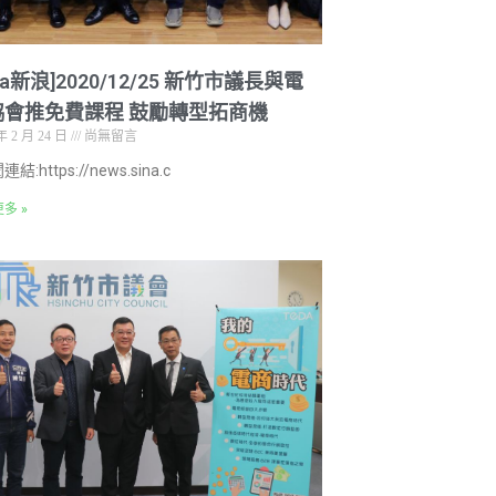
ina新浪]2020/12/25 新竹市議長與電
協會推免費課程 鼓勵轉型拓商機
年 2 月 24 日
尚無留言
結:https://news.sina.c
多 »