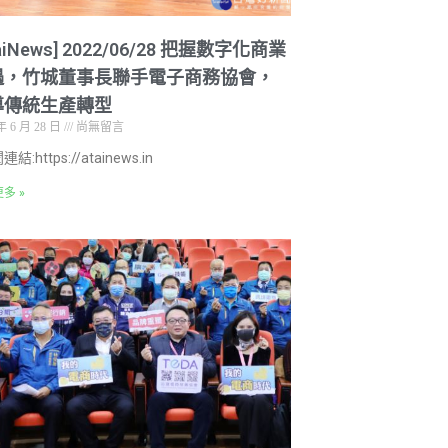
taiNews] 2022/06/28 把握數字化商業
遇，竹城董事長聯手電子商務協會，
導傳統生產轉型
年 6 月 28 日
尚無留言
結:https://atainews.in
多 »