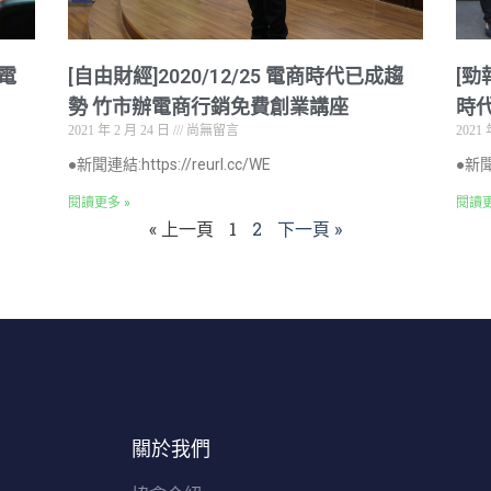
與電
[自由財經]2020/12/25 電商時代已成趨
[勁
勢 竹市辦電商行銷免費創業講座
時
2021 年 2 月 24 日
尚無留言
2021 
●新聞連結:https://reurl.cc/WE
●新聞
閱讀更多 »
閱讀更
« 上一頁
1
2
下一頁 »
關於我們