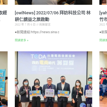
政取經
[owlNews] 2022/07/06 拜訪科技公司 林
[y
真
耕仁請益之旅啟動
竹
2022 年 7 月 6 日
尚無留言
2022 
●新聞連結:https://news.sina.c
●新聞連
閱讀更多 »
閱讀更