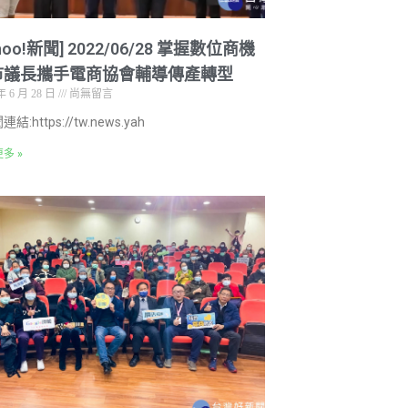
ahoo!新聞] 2022/06/28 掌握數位商機
市議長攜手電商協會輔導傳產轉型
年 6 月 28 日
尚無留言
結:https://tw.news.yah
多 »