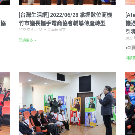
正
[台灣生活網] 2022/06/28 掌握數位商機
[A
商協
竹市議長攜手電商協會輔導傳產轉型
機
2022 年 6 月 28 日
尚無留言
引
2022 
閱讀更多 »
●新聞連
閱讀更