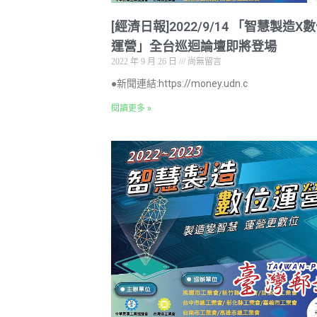
[經濟日報]2022/9/14 「智慧製造X
運營」全台巡迴論壇即將登場
2022 年 9 月 26 日
尚無留言
●新聞連結:https://money.udn.c
閱讀更多 »