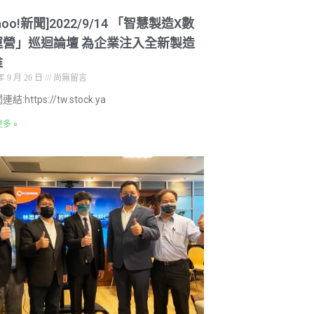
ahoo!新聞]2022/9/14 「智慧製造X數
運營」巡迴論壇 為企業注入全新製造
維
年 9 月 26 日
尚無留言
結:https://tw.stock.ya
多 »