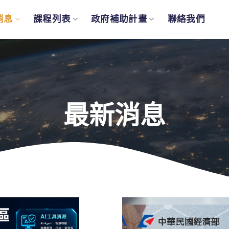
消息
課程列表
政府補助計畫
聯絡我們
最新消息