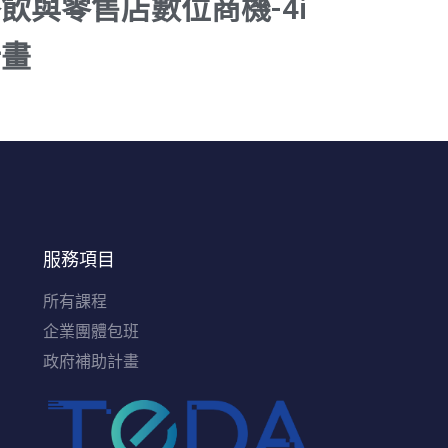
飲與零售店數位商機-4i
計畫
服務項目
所有課程
企業團體包班
政府補助計畫