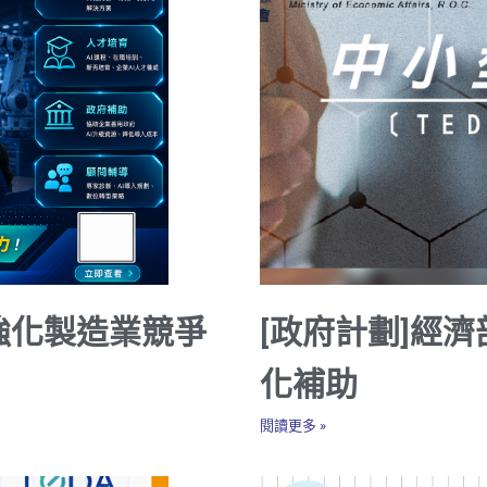
，強化製造業競爭
[政府計劃]經
化補助
閱讀更多 »