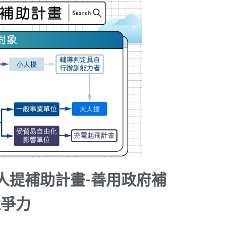
小人提補助計畫-善用政府補
競爭力