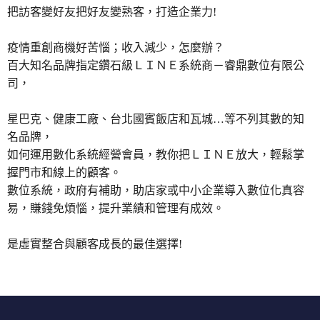
把訪客變好友把好友變熟客，打造企業力!
疫情重創商機好苦惱；收入減少，怎麼辦？
百大知名品牌指定鑽石級ＬＩＮＥ系統商－睿鼎數位有限公
司，
星巴克、健康工廠、台北國賓飯店和瓦城…等不列其數的知
名品牌，
如何運用數化系統經營會員，教你把ＬＩＮＥ放大，輕鬆掌
握門市和線上的顧客。
數位系統，政府有補助，助店家或中小企業導入數位化真容
易，賺錢免煩惱，提升業績和管理有成效。
是虛實整合與顧客成長的最佳選擇!