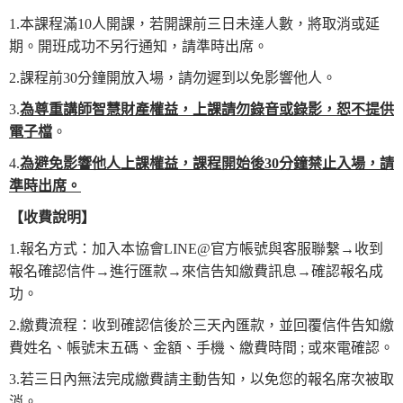
1.本課程滿10人開課，若開課前三日未達人數，將取消或延
期。開班成功不另行通知，請準時出席。
2.課程前30分鐘開放入場，請勿遲到以免影響他人。
3.
為
尊重講師智慧財產權益，上課請勿錄音或錄影，恕不提供
電子檔
。
4.
為
避免影響他人上課權益，課程開始後
30
分鐘禁止入場，請
準時出席
。
【
收費說明
】
1.報名方式：加入本協會LINE@官方帳號與客服聯繫→收到
報名確認信件→進行匯款→來信告知繳費訊息→確認報名成
功。
2.繳費流程：收到確認信後於三天內匯款，並回覆信件告知繳
費姓名、帳號末五碼、金額、手機、繳費時間 ; 或來電確認。
3.若三日內無法完成繳費請主動告知，以免您的報名席次被取
消。