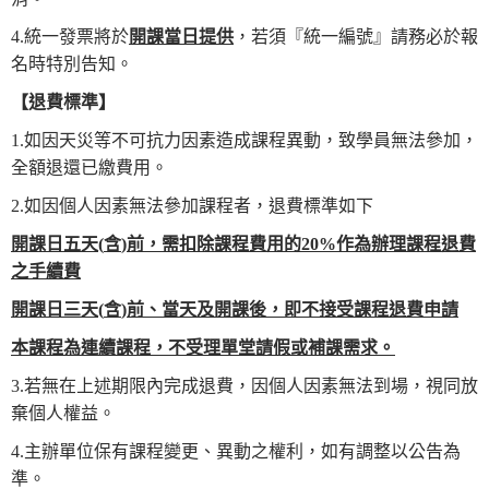
4.統一發票將於
開課當日提供
，若須『統一編號』請務必於報
名時特別告知。
【
退費標準
】
1.如因天災等不可抗力因素造成課程異動，致學員無法參加，
全額退還已繳費用。
2.如因個人因素無法參加課程者，退費標準如下
開課日五天
(
含
)
前，需扣除課程費用的
20%
作為辦理課程退費
之手續費
開課日三天
(
含
)
前、當天及開課後，即不接受課程退費
申請
本
課程為連續
課程，不受理單堂
請假或
補課需求
。
3.若無在上述期限內完成退費，因個人因素無法到場，視同放
棄個人權益。
4.主辦單位保有課程變更、異動之權利，如有調整以公告為
準。