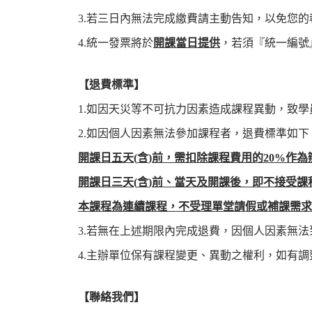
3.若三日內無法完成繳費請主動告知，以免您
4.統一發票將於
開課當日提供
，若須『統一編號
【
退費標準
】
1.如因天災等不可抗力因素造成課程異動，致
2.如因個人因素無法參加課程者，退費標準如下
開課日五天
(
含
)
前，需扣除課程費用的
20%
作為
開課日三天
(
含
)
前、當天及開課後，即不接受課
本
課程為連續
課程，不受理單堂
請假或
補課需求
3.若無在上述期限內完成退費，因個人因素無
4.主辦單位保有課程變更、異動之權利，如有
【
聯絡我們
】