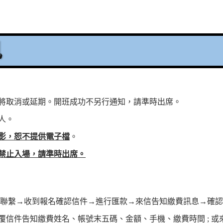
訊
，將取消或延期。開班成功不另行通知，請準時出席。
人。
影，恕不提供電子檔
。
禁止入場，請準時出席
。
客服聯繫→收到報名確認信件→進行匯款→來信告知繳費訊息→確
覆信件告知繳費姓名、帳號末五碼、金額、手機、繳費時間 ; 或