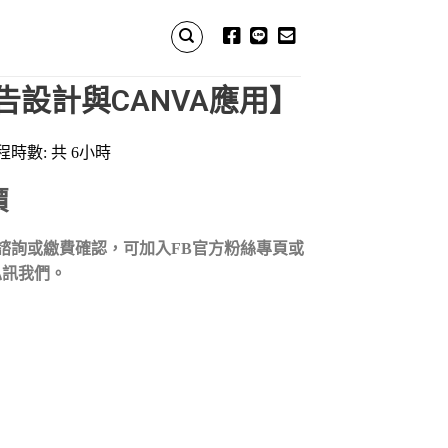
告設計與CANVA應用】
程時數: 共 6小時
價
諮詢或繳費確認，
可加入
FB
官方粉絲專頁或
私訊我們。