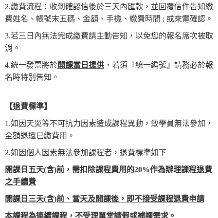
2.繳費流程：收到確認信後於三天內匯款，並回覆信件告知繳
費姓名、帳號末五碼、金額、手機、繳費時間 ; 或來電確認。
3.若三日內無法完成繳費請主動告知，以免您的報名席次被取
消。
4.統一發票將於
開課當日提供
，若須『統一編號』請務必於報
名時特別告知。
【
退費標準
】
1.如因天災等不可抗力因素造成課程異動，致學員無法參加，
全額退還已繳費用。
2.如因個人因素無法參加課程者，退費標準如下
開課日五天
(
含
)
前，需扣除課程費用的
20%
作為辦理課程退費
之手續費
開課日三天
(
含
)
前、當天及開課後，即不接受課程退費
申請
本
課程為連續
課程，不受理單堂
請假或
補課需求
。