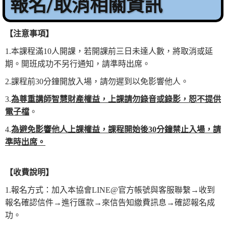
報名/取消相關資訊
【
注意事項
】
1.本課程滿10人開課，若開課前三日未達人數，將取消或延
期。開班成功不另行通知，請準時出席。
2.課程前30分鐘開放入場，請勿遲到以免影響他人。
3.
為
尊重講師智慧財產權益，上課請勿錄音或錄影，恕不提供
電子檔
。
4.
為
避免影響他人上課權益，課程開始後
30
分鐘禁止入場，請
準時出席
。
【
收費說明
】
1.報名方式：加入本協會LINE@官方帳號與客服聯繫→收到
報名確認信件→進行匯款→來信告知繳費訊息→確認報名成
功。