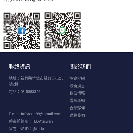
聯絡資訊
關於我們
地址：新竹縣竹北市縣政三街25
協會介紹
號2樓
最新消息
電話：03-5583346
數位情報
電商新知
合作夥伴
E-mail:
infoteda88@gmail.com
聯絡我們
臉書粉絲團：TEDAtaiwan
官方LINE ID：@teda