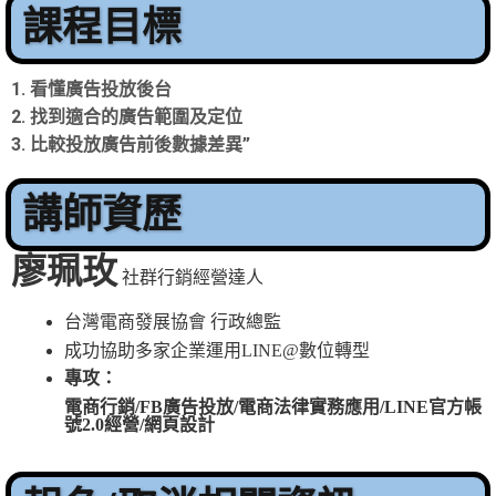
課程目標
1. 看懂廣告投放後台
2. 找到適合的廣告範圍及定位
3. 比較投放廣告前後數據差異”
講師資歷
廖珮玫
社群行銷經營達人
台灣電商發展協會 行政總監
成功協助多家企業運用LINE@數位轉型
專攻
：
電商行銷
/
FB
廣告投放
/
電商法律實務應用
/LINE
官方帳
號
2.0
經營/網頁設計