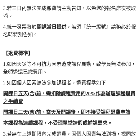
3.若三日內無法完成繳費請主動告知，以免您的報名席次被取
消。
4.統一發票將於
開課當日提供
，若須『統一編號』請務必於報
名時特別告知。
【
退費標準
】
1.如因天災等不可抗力因素造成課程異動，致學員無法參加，
全額退還已繳費用。
2.如因個人因素無法參加課程者，退費標準如下
開課日五天
(
含
)
前，需扣除課程費用的
20%
作為辦理課程退費
之手續費
開課日三天
(
含
)
前、當天及開課後，即不接受課程退費
申請
本
課程為連續
課程，不受理單堂
請假或
補課需求
。
3.若無在上述期限內完成退費，因個人因素無法到場，視同放