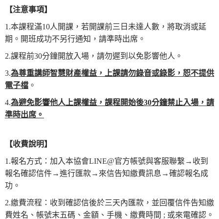
【
注意事項
】
1.本課程滿10人開課，若開課前三日未達人數，將取消或延
期。開班成功不另行通知，請準時出席。
2.課程前30分鐘開放入場，請勿遲到以免影響他人。
3.
為
尊重講師智慧財產權益，上課請勿錄音或錄影，恕不提供
電子檔
。
4.
為
避免影響他人上課權益，課程開始後
30
分鐘禁止入場，請
準時出席
。
【
收費說明
】
1.報名方式：加入本協會LINE@官方帳號與客服聯繫→收到
報名確認信件→進行匯款→來信告知繳費訊息→確認報名成
功。
2.繳費流程：收到確認信後於三天內匯款，並回覆信件告知繳
費姓名、帳號末五碼、金額、手機、繳費時間 ; 或來電確認。