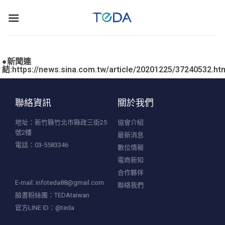
●新聞連
結:https://news.sina.com.tw/article/20201225/37240532.ht
聯絡資訊
關於我們
地址：新竹縣竹北市縣政三街25
協會介紹
號2樓
最新消息
電話：03-5583346
數位情報
電商新知
合作夥伴
E-mail:
infoteda88@gmail.com
聯絡我們
臉書粉絲團：TEDAtaiwan
官方LINE ID：@teda