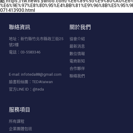
結:https://tw.news.yahoo.com/%E6%89%93%E9%80%A0%
%E6%9E%97%E8%80%95%E4%BB%81%E9%96%8B%E5%95%9
071413930.html
聯絡資訊
關於我們
地址：新竹縣竹北市縣政三街25
協會介紹
號2樓
最新消息
電話：03-5583346
數位情報
電商新知
合作夥伴
E-mail:
infoteda88@gmail.com
聯絡我們
臉書粉絲團：TEDAtaiwan
官方LINE ID：@teda
服務項目
所有課程
企業團體包班