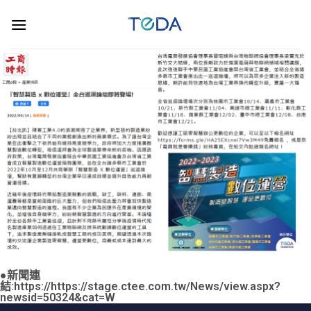
●新聞連
結:https://https://stage.ctee.com.tw/News/view.aspx?
newsid=50324&cat=W