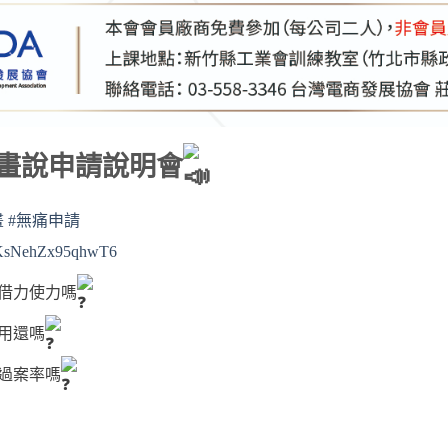
畫說申請說明會
畫
#無痛申請
f5fKsNehZx95qhwT6
借力使力嗎
用還嗎
過案率嗎