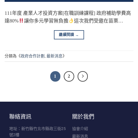
111年度 產業人才投資方案[在職訓練課程] 政府補助學費高
達80%
讓你多元學習無負擔
這次我們受邀在苗栗…
繼續閱讀
→
分類為《
政府合作計劃
,
最新消息
》
1
2
聯絡資訊
關於我們
地址：新竹縣竹北市縣政三街25
協會介紹
號2樓
最新消息