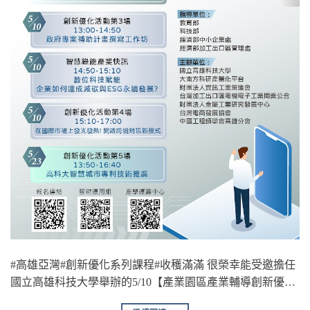
#高雄亞灣#創新優化系列課程#收穫滿滿 很榮幸能受邀擔任
國立高雄科技大學舉辦的5/10【產業園區產業輔導創新優…