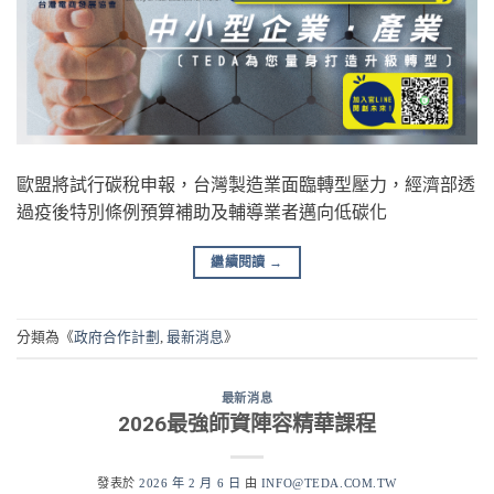
歐盟將試行碳稅申報，台灣製造業面臨轉型壓力，經濟部透
過疫後特別條例預算補助及輔導業者邁向低碳化
繼續閱讀
→
分類為《
政府合作計劃
,
最新消息
》
最新消息
2026最強師資陣容精華課程
發表於
2026 年 2 月 6 日
由
INFO@TEDA.COM.TW