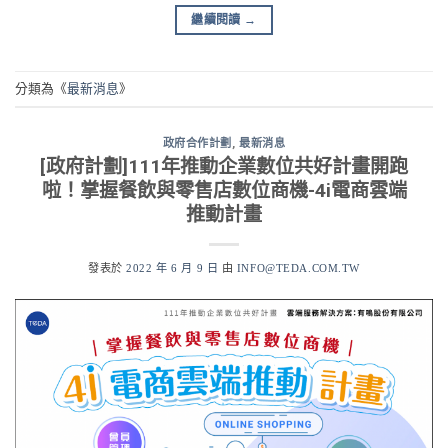
繼續閱讀
→
分類為《
最新消息
》
政府合作計劃
,
最新消息
[政府計劃]111年推動企業數位共好計畫開跑
啦！掌握餐飲與零售店數位商機-4i電商雲端
推動計畫
發表於
2022 年 6 月 9 日
由
INFO@TEDA.COM.TW