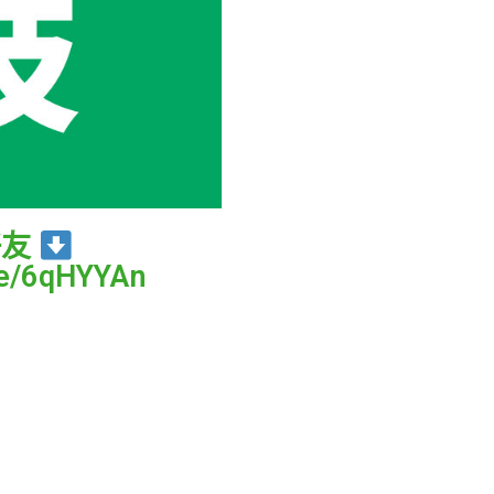
好友
.ee/6qHYYAn