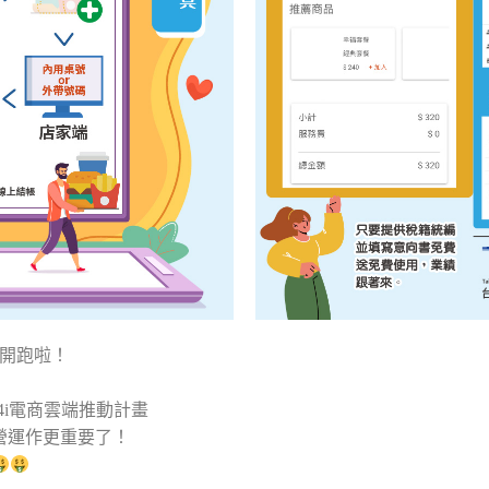
畫開跑啦！
4i電商雲端推動計畫
營運作更重要了！