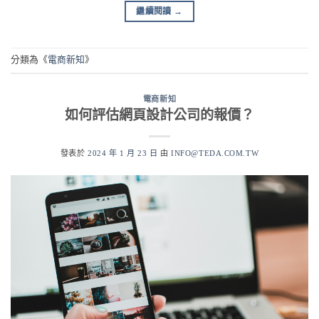
繼續閱讀
→
分類為《
電商新知
》
電商新知
如何評估網頁設計公司的報價？
發表於
2024 年 1 月 23 日
由
INFO@TEDA.COM.TW