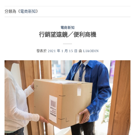
分類為《
電商新知
》
電商新知
行銷望遠鏡／便利商機
發表於
2021 年 1 月 15 日
由
LIAODIN