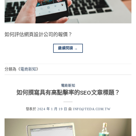
如何評估網頁設計公司的報價？
繼續閱讀
→
分類為《
電商新知
》
電商新知
如何撰寫具有高點擊率的SEO文章標題？
發表於
2024 年 1 月 19 日
由
INFO@TEDA.COM.TW